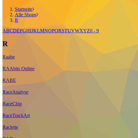
Startseite
Alle Shops
R
A
B
C
D
E
F
G
H
I
J
K
L
M
N
O
P
Q
R
S
T
U
V
W
X
Y
Z
0 - 9
R
Raabe
RAAbits Online
RABE
RaceAnalyse
RaceChip
RaceTrackArt
Raclette