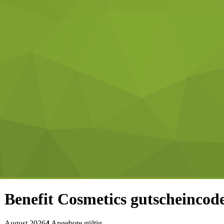
Benefit Cosmetics
gutscheincod
August 2026
4
Angebote gültig