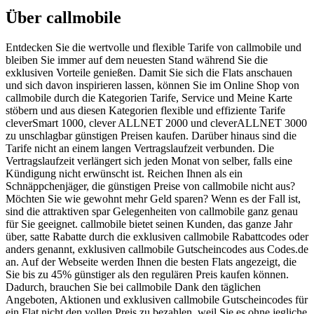
Über callmobile
Entdecken Sie die wertvolle und flexible Tarife von callmobile und
bleiben Sie immer auf dem neuesten Stand während Sie die
exklusiven Vorteile genießen. Damit Sie sich die Flats anschauen
und sich davon inspirieren lassen, können Sie im Online Shop von
callmobile durch die Kategorien Tarife, Service und Meine Karte
stöbern und aus diesen Kategorien flexible und effiziente Tarife
cleverSmart 1000, clever ALLNET 2000 und cleverALLNET 3000
zu unschlagbar günstigen Preisen kaufen. Darüber hinaus sind die
Tarife nicht an einem langen Vertragslaufzeit verbunden. Die
Vertragslaufzeit verlängert sich jeden Monat von selber, falls eine
Kündigung nicht erwünscht ist. Reichen Ihnen als ein
Schnäppchenjäger, die günstigen Preise von callmobile nicht aus?
Möchten Sie wie gewohnt mehr Geld sparen? Wenn es der Fall ist,
sind die attraktiven spar Gelegenheiten von callmobile ganz genau
für Sie geeignet. callmobile bietet seinen Kunden, das ganze Jahr
über, satte Rabatte durch die exklusiven callmobile Rabattcodes oder
anders genannt, exklusiven callmobile Gutscheincodes aus Codes.de
an. Auf der Webseite werden Ihnen die besten Flats angezeigt, die
Sie bis zu 45% günstiger als den regulären Preis kaufen können.
Dadurch, brauchen Sie bei callmobile Dank den täglichen
Angeboten, Aktionen und exklusiven callmobile Gutscheincodes für
ein Flat nicht den vollen Preis zu bezahlen, weil Sie es ohne jegliche