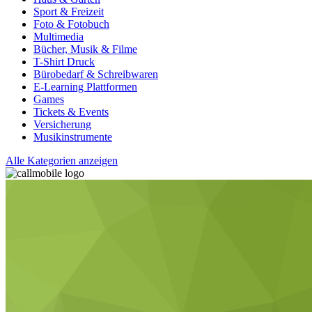
Sport & Freizeit
Foto & Fotobuch
Multimedia
Bücher, Musik & Filme
T-Shirt Druck
Bürobedarf & Schreibwaren
E-Learning Plattformen
Games
Tickets & Events
Versicherung
Musikinstrumente
Alle Kategorien anzeigen