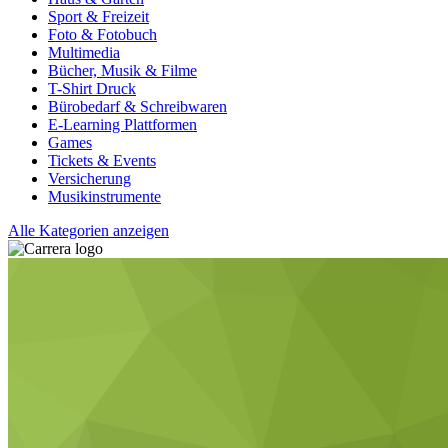
Sport & Freizeit
Foto & Fotobuch
Multimedia
Bücher, Musik & Filme
T-Shirt Druck
Bürobedarf & Schreibwaren
E-Learning Plattformen
Games
Tickets & Events
Versicherung
Musikinstrumente
Alle Kategorien anzeigen