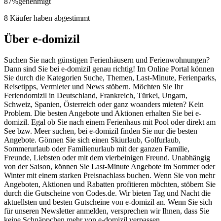
87
%
genehmigt
8 Käufer haben abgestimmt
Über e-domizil
Suchen Sie nach günstigen Ferienhäusern und Ferienwohnungen?
Dann sind Sie bei e-domizil genau richtig! Im Online Portal können
Sie durch die Kategorien Suche, Themen, Last-Minute, Ferienparks,
Reisetipps, Vermieter und News stöbern. Möchten Sie Ihr
Feriendomizil in Deutschland, Frankreich, Türkei, Ungarn,
Schweiz, Spanien, Österreich oder ganz woanders mieten? Kein
Problem. Die besten Angebote und Aktionen erhalten Sie bei e-
domizil. Egal ob Sie nach einem Ferienhaus mit Pool oder direkt am
See bzw. Meer suchen, bei e-domizil finden Sie nur die besten
Angebote. Gönnen Sie sich einen Skiurlaub, Golfurlaub,
Sommerurlaub oder Familienurlaub mit der ganzen Familie,
Freunde, Liebsten oder mit dem vierbeinigen Freund. Unabhängig
von der Saison, können Sie Last-Minute Angebote im Sommer oder
Winter mit einem starken Preisnachlass buchen. Wenn Sie von mehr
Angeboten, Aktionen und Rabatten profitieren möchten, stöbern Sie
durch die Gutscheine von Codes.de. Wir bieten Tag und Nacht die
aktuellsten und besten Gutscheine von e-domizil an. Wenn Sie sich
für unseren Newsletter anmelden, versprechen wir Ihnen, dass Sie
keine Schnäppchen mehr von e-domizil verpassen.