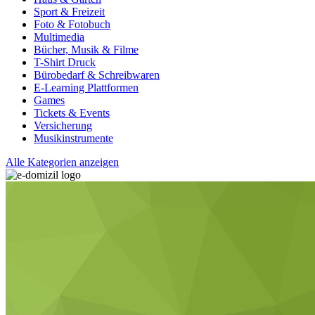
Sport & Freizeit
Foto & Fotobuch
Multimedia
Bücher, Musik & Filme
T-Shirt Druck
Bürobedarf & Schreibwaren
E-Learning Plattformen
Games
Tickets & Events
Versicherung
Musikinstrumente
Alle Kategorien anzeigen