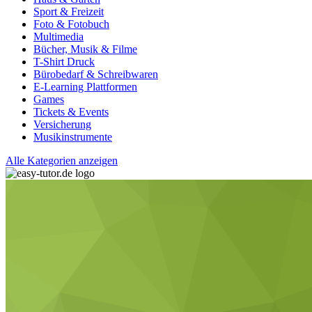
Sport & Freizeit
Foto & Fotobuch
Multimedia
Bücher, Musik & Filme
T-Shirt Druck
Bürobedarf & Schreibwaren
E-Learning Plattformen
Games
Tickets & Events
Versicherung
Musikinstrumente
Alle Kategorien anzeigen