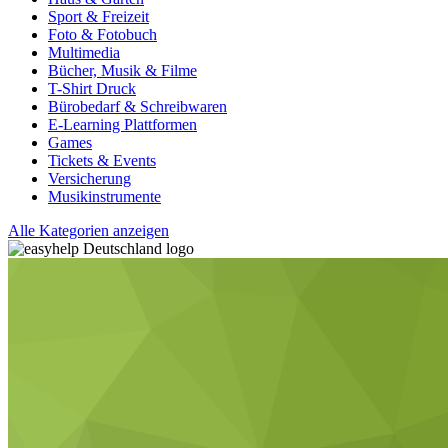
Sport & Freizeit
Foto & Fotobuch
Multimedia
Bücher, Musik & Filme
T-Shirt Druck
Bürobedarf & Schreibwaren
E-Learning Plattformen
Games
Tickets & Events
Versicherung
Musikinstrumente
Alle Kategorien anzeigen