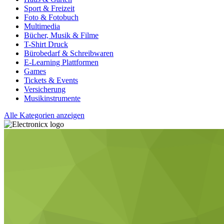
Sport & Freizeit
Foto & Fotobuch
Multimedia
Bücher, Musik & Filme
T-Shirt Druck
Bürobedarf & Schreibwaren
E-Learning Plattformen
Games
Tickets & Events
Versicherung
Musikinstrumente
Alle Kategorien anzeigen