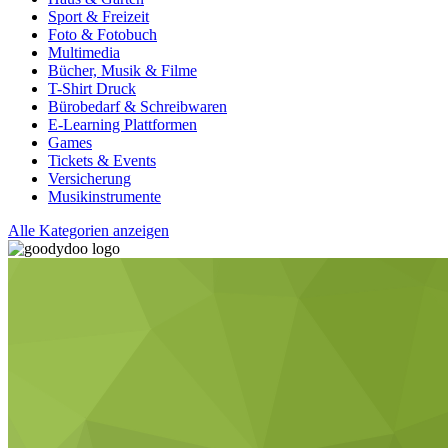
Sport & Freizeit
Foto & Fotobuch
Multimedia
Bücher, Musik & Filme
T-Shirt Druck
Bürobedarf & Schreibwaren
E-Learning Plattformen
Games
Tickets & Events
Versicherung
Musikinstrumente
Alle Kategorien anzeigen