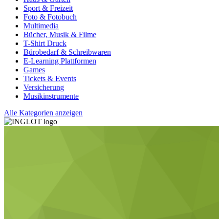
Sport & Freizeit
Foto & Fotobuch
Multimedia
Bücher, Musik & Filme
T-Shirt Druck
Bürobedarf & Schreibwaren
E-Learning Plattformen
Games
Tickets & Events
Versicherung
Musikinstrumente
Alle Kategorien anzeigen