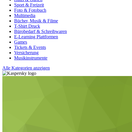
Sport & Freizeit
Foto & Fotobuch
Multimedia
Bücher, Musik & Filme
T-Shirt Druck
Bürobedarf & Schreibwaren
E-Learning Plattformen
Games
Tickets & Events
Versicherung
Musikinstrumente
Alle Kategorien anzeigen