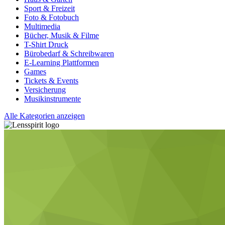
Sport & Freizeit
Foto & Fotobuch
Multimedia
Bücher, Musik & Filme
T-Shirt Druck
Bürobedarf & Schreibwaren
E-Learning Plattformen
Games
Tickets & Events
Versicherung
Musikinstrumente
Alle Kategorien anzeigen