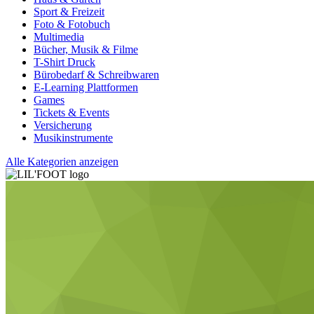
Sport & Freizeit
Foto & Fotobuch
Multimedia
Bücher, Musik & Filme
T-Shirt Druck
Bürobedarf & Schreibwaren
E-Learning Plattformen
Games
Tickets & Events
Versicherung
Musikinstrumente
Alle Kategorien anzeigen