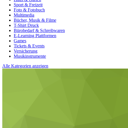
Sport & Freizeit
Foto & Fotobuch
Multimedia
Bücher, Musik & Filme
T-Shirt Druck
Bürobedarf & Schreibwaren
E-Learning Plattformen
Games
Tickets & Events
Versicherung
Musikinstrumente
Alle Kategorien anzeigen