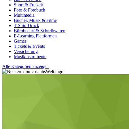
Sport & Freizeit
Foto & Fotobuch
Multimedia
Bücher, Musik & Filme
T-Shirt Druck
Bürobedarf & Schreibwaren
E-Learning Plattformen
Games
Tickets & Events
Versicherung
Musikinstrumente
Alle Kategorien anzeigen