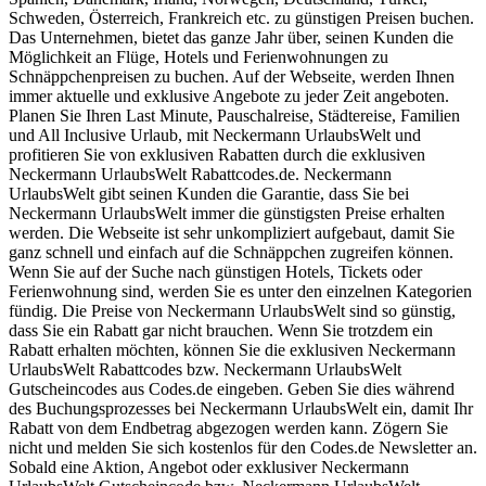
Schweden, Österreich, Frankreich etc. zu günstigen Preisen buchen.
Das Unternehmen, bietet das ganze Jahr über, seinen Kunden die
Möglichkeit an Flüge, Hotels und Ferienwohnungen zu
Schnäppchenpreisen zu buchen. Auf der Webseite, werden Ihnen
immer aktuelle und exklusive Angebote zu jeder Zeit angeboten.
Planen Sie Ihren Last Minute, Pauschalreise, Städtereise, Familien
und All Inclusive Urlaub, mit Neckermann UrlaubsWelt und
profitieren Sie von exklusiven Rabatten durch die exklusiven
Neckermann UrlaubsWelt Rabattcodes.de. Neckermann
UrlaubsWelt gibt seinen Kunden die Garantie, dass Sie bei
Neckermann UrlaubsWelt immer die günstigsten Preise erhalten
werden. Die Webseite ist sehr unkompliziert aufgebaut, damit Sie
ganz schnell und einfach auf die Schnäppchen zugreifen können.
Wenn Sie auf der Suche nach günstigen Hotels, Tickets oder
Ferienwohnung sind, werden Sie es unter den einzelnen Kategorien
fündig. Die Preise von Neckermann UrlaubsWelt sind so günstig,
dass Sie ein Rabatt gar nicht brauchen. Wenn Sie trotzdem ein
Rabatt erhalten möchten, können Sie die exklusiven Neckermann
UrlaubsWelt Rabattcodes bzw. Neckermann UrlaubsWelt
Gutscheincodes aus Codes.de eingeben. Geben Sie dies während
des Buchungsprozesses bei Neckermann UrlaubsWelt ein, damit Ihr
Rabatt von dem Endbetrag abgezogen werden kann. Zögern Sie
nicht und melden Sie sich kostenlos für den Codes.de Newsletter an.
Sobald eine Aktion, Angebot oder exklusiver Neckermann