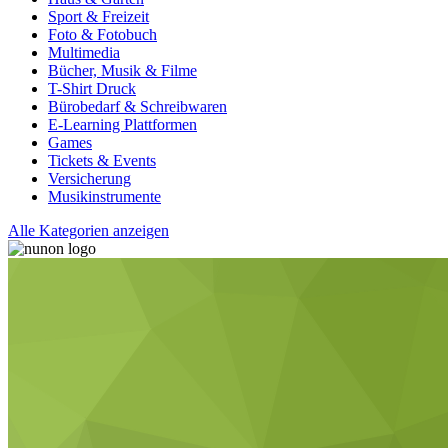
Sport & Freizeit
Foto & Fotobuch
Multimedia
Bücher, Musik & Filme
T-Shirt Druck
Bürobedarf & Schreibwaren
E-Learning Plattformen
Games
Tickets & Events
Versicherung
Musikinstrumente
Alle Kategorien anzeigen