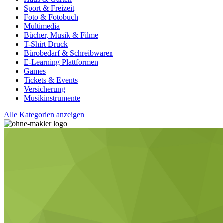
Sport & Freizeit
Foto & Fotobuch
Multimedia
Bücher, Musik & Filme
T-Shirt Druck
Bürobedarf & Schreibwaren
E-Learning Plattformen
Games
Tickets & Events
Versicherung
Musikinstrumente
Alle Kategorien anzeigen