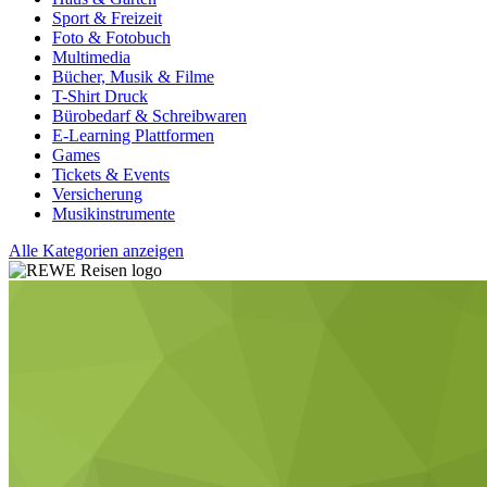
Sport & Freizeit
Foto & Fotobuch
Multimedia
Bücher, Musik & Filme
T-Shirt Druck
Bürobedarf & Schreibwaren
E-Learning Plattformen
Games
Tickets & Events
Versicherung
Musikinstrumente
Alle Kategorien anzeigen