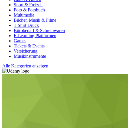
Sport & Freizeit
Foto & Fotobuch
Multimedia
Bücher, Musik & Filme
T-Shirt Druck
Bürobedarf & Schreibwaren
E-Learning Plattformen
Games
Tickets & Events
Versicherung
Musikinstrumente
Alle Kategorien anzeigen