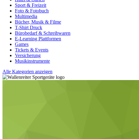
Sport & Freizeit
Foto & Fotobuch
Multimedia
Bücher, Musik & Filme
T-Shirt Druck
Bürobedarf & Schreibwaren
E-Learning Plattformen
Games
Tickets & Events
Versicherung
Musikinstrumente
Alle Kategorien anzeigen